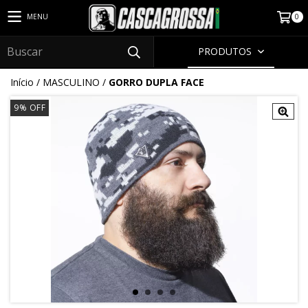
0
MENU
PRODUTOS
Início
/
MASCULINO
/
GORRO DUPLA FACE
9
% OFF