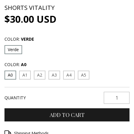
SHORTS VITALITY
$30.00 USD
COLOR:
VERDE
Verde
COLOR:
A0
A0
A1
A2
A3
A4
A5
QUANTITY
Shipping for zipcode:
Shipping Methods
CHANGE ZIPCODE