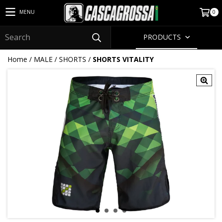
0
MENU
PRODUCTS
Home
/
MALE
/
SHORTS
/
SHORTS VITALITY