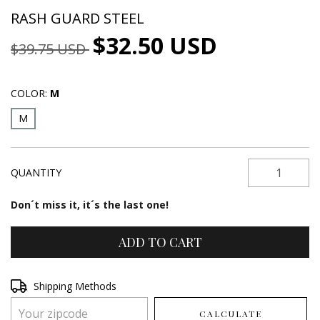
RASH GUARD STEEL
$32.50 USD
$39.75 USD
COLOR:
M
M
QUANTITY
Don´t miss it, it´s the last one!
Shipping for zipcode:
Shipping Methods
CHANGE ZIPCODE
CALCULATE