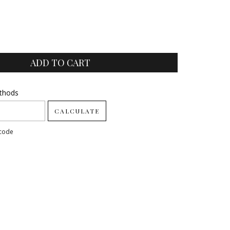
ode:
ethods
CHANGE ZIPCODE
CALCULATE
pcode