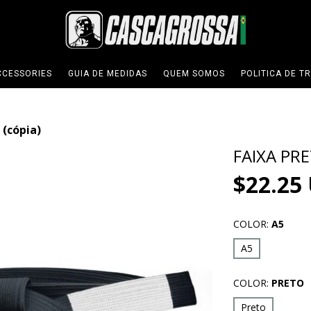
CCESSORIES
GUIA DE MEDIDAS
QUEM SOMOS
POLITICA DE T
(cópia)
FAIXA PR
$22.25
COLOR:
A5
A5
COLOR:
PRETO
Preto